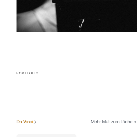
PORTFOLIO
Imagefilm
Da Vinci
Da Vinci
Mehr Mut zum Lächeln
Da Vinci Dental