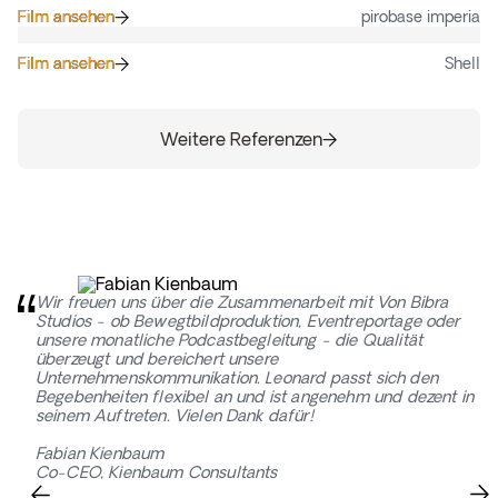
Film ansehen
Film ansehen
pirobase imperia
Film ansehen
Film ansehen
Shell
Weitere Referenzen
Weitere Referenzen
Wir freuen uns über die Zusammenarbeit mit Von Bibra
Studios - ob Bewegtbildproduktion, Eventreportage oder
unsere monatliche Podcastbegleitung - die Qualität
überzeugt und bereichert unsere
Unternehmenskommunikation. Leonard passt sich den
Begebenheiten flexibel an und ist angenehm und dezent in
seinem Auftreten. Vielen Dank dafür!
Fabian Kienbaum
Co-CEO, Kienbaum Consultants
Slide 3 of 5.